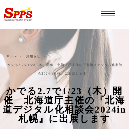
Home
お知らせ
かでる2.7で1/23（木）開催 北海道庁主催の『北海道デジタル化相談
会2024in札幌』に出展します
かでる2.7で1/23（木）開
催 北海道庁主催の『北海
道デジタル化相談会2024in
札幌』に出展します